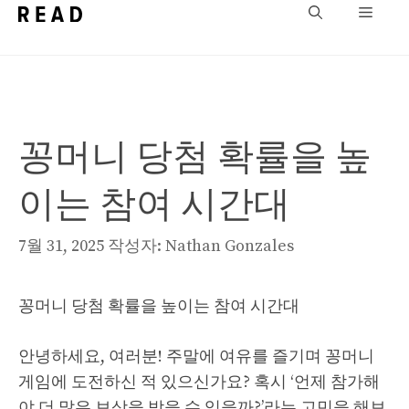
컨
메
텐
뉴
츠
로
건
꽁머니 당첨 확률을 높
너
뛰
이는 참여 시간대
기
7월 31, 2025
작성자:
Nathan Gonzales
꽁머니 당첨 확률을 높이는 참여 시간대
안녕하세요, 여러분! 주말에 여유를 즐기며 꽁머니
게임에 도전하신 적 있으신가요? 혹시 ‘언제 참가해
야 더 많은 보상을 받을 수 있을까?’라는 고민을 해보