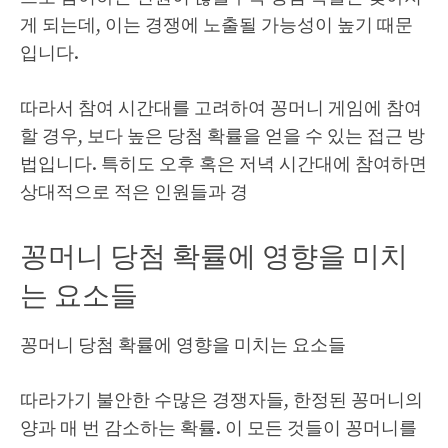
게 되는데, 이는 경쟁에 노출될 가능성이 높기 때문
입니다.
따라서 참여 시간대를 고려하여 꽁머니 게임에 참여
할 경우, 보다 높은 당첨 확률을 얻을 수 있는 접근 방
법입니다. 특히도 오후 혹은 저녁 시간대에 참여하면
상대적으로 적은 인원들과 경
꽁머니 당첨 확률에 영향을 미치
는 요소들
꽁머니 당첨 확률에 영향을 미치는 요소들
따라가기 불안한 수많은 경쟁자들, 한정된 꽁머니의
양과 매 번 감소하는 확률. 이 모든 것들이 꽁머니를