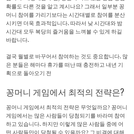
확률도 다른 것을 알고 계시나요? 그래서 일부분 꽁
머니 참여를 가리기보다는 시간대별로 참여를 분산
시키면 더욱 효과적입니다. 따라서 낮 시간대와 밤
시간대 모두 복당의 즐거움을 느껴볼 수 있게 하길
바랍니다.
결국 월별로 바꾸어서 참여하는 것도 중요합니다. 많
은 분들은 해마다 휴가를 떠난 때 충전하고 내년 기
획으로 돌아오기 전
꽁머니 게임에서 최적의 전략은?
꽁머니 게임에서 최적의 전략은 무엇일까요? 꽁머니
게임에서는 많은 사람들이 당첨되기를 바라며 참여
하고 있습니다. 하지만 이렇게 많은 사람들 중에 어
떤 사람들만이 당첨될 수 있을까요? 그 비결에 대해