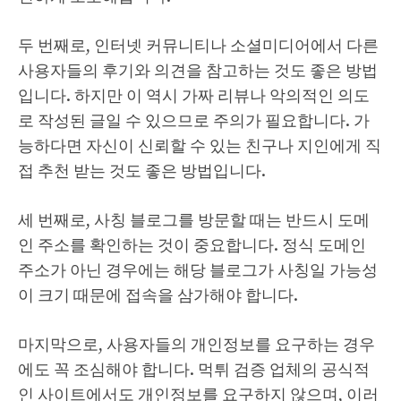
두 번째로, 인터넷 커뮤니티나 소셜미디어에서 다른
사용자들의 후기와 의견을 참고하는 것도 좋은 방법
입니다. 하지만 이 역시 가짜 리뷰나 악의적인 의도
로 작성된 글일 수 있으므로 주의가 필요합니다. 가
능하다면 자신이 신뢰할 수 있는 친구나 지인에게 직
접 추천 받는 것도 좋은 방법입니다.
세 번째로, 사칭 블로그를 방문할 때는 반드시 도메
인 주소를 확인하는 것이 중요합니다. 정식 도메인
주소가 아닌 경우에는 해당 블로그가 사칭일 가능성
이 크기 때문에 접속을 삼가해야 합니다.
마지막으로, 사용자들의 개인정보를 요구하는 경우
에도 꼭 조심해야 합니다. 먹튀 검증 업체의 공식적
인 사이트에서도 개인정보를 요구하지 않으며, 이러