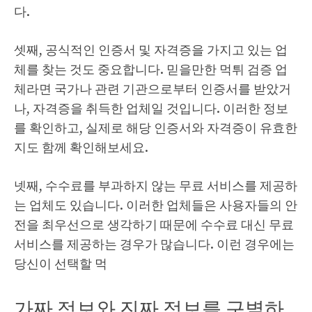
다.
셋째, 공식적인 인증서 및 자격증을 가지고 있는 업
체를 찾는 것도 중요합니다. 믿을만한 먹튀 검증 업
체라면 국가나 관련 기관으로부터 인증서를 받았거
나, 자격증을 취득한 업체일 것입니다. 이러한 정보
를 확인하고, 실제로 해당 인증서와 자격증이 유효한
지도 함께 확인해보세요.
넷째, 수수료를 부과하지 않는 무료 서비스를 제공하
는 업체도 있습니다. 이러한 업체들은 사용자들의 안
전을 최우선으로 생각하기 때문에 수수료 대신 무료
서비스를 제공하는 경우가 많습니다. 이런 경우에는
당신이 선택할 먹
가짜 정보와 진짜 정보를 구별하