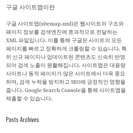
구글 사이트맵이란
구글 사이트맵(sitemap.xml)
은 웹사이트의 구조와
페이지 정보를 검색엔진에 효과적으로 전달하는
XML 파일입니다. 이를 통해 구글은 사이트의 모든
페이지를 빠르고 정확하게 크롤링할 수 있습니다. 특
히 신규 페이지나 업데이트된 콘텐츠도 신속히 반영
되어 검색 노출이 원활해집니다. 사이트맵은 대용량
사이트나 동적 페이지가 많은 사이트에서 더욱 중요
하며, 검색 누락을 방지하고 SEO에 긍정적인 영향을
줍니다. Google Search Console을 통해 사이트맵을
제출할 수 있습니다.
Posts Archives