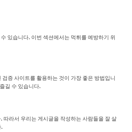
 수 있습니다. 이번 섹션에서는 먹튀를 예방하기 위
면 검증 사이트를 활용하는 것이 가장 좋은 방법입니
즐길 수 있습니다.
. 따라서 우리는 게시글을 작성하는 사람들을 잘 살
.