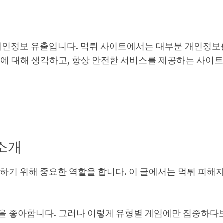
개인정보 유출입니다. 먹튀 사이트에서는 대부분 개인정보
공에 대해 생각하고, 항상 안전한 서비스를 제공하는 사이
소개
하기 위해 중요한 역할을 합니다. 이 글에서는 먹튀 피해
 좋아합니다. 그러나 이렇게 유형별 게임에만 집중하다보면