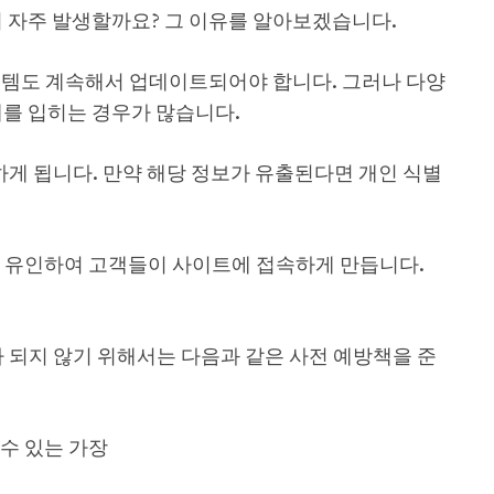
이 자주 발생할까요? 그 이유를 알아보겠습니다.
스템도 계속해서 업데이트되어야 합니다. 그러나 다양
해를 입히는 경우가 많습니다.
하게 됩니다. 만약 해당 정보가 유출된다면 개인 식별
해 유인하여 고객들이 사이트에 접속하게 만듭니다.
 되지 않기 위해서는 다음과 같은 사전 예방책을 준
수 있는 가장