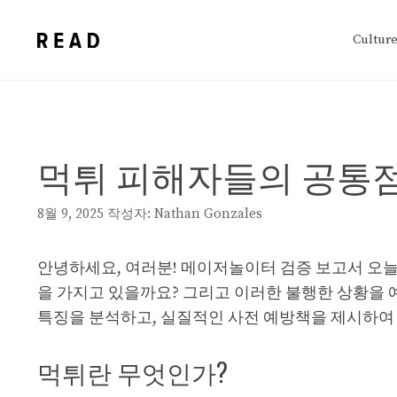
컨
텐
Cultur
츠
로
건
너
먹튀 피해자들의 공통점
뛰
기
8월 9, 2025
작성자:
Nathan Gonzales
안녕하세요, 여러분!
메이저놀이터 검증 보고서
오늘
을 가지고 있을까요? 그리고 이러한 불행한 상황을 
특징을 분석하고, 실질적인 사전 예방책을 제시하여
먹튀란 무엇인가?