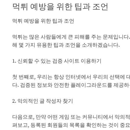
먹튀 예방을 위한 팁과 조언
먹튀 예방을 위한 팁과 조언
먹튀는 많은 사람들에게 큰 피해를 주는 문제입니다.
해 몇 가지 유용한 팁과 조언을 소개하겠습니다.
1. 신뢰할 수 있는 검증 사이트 이용하기
첫 번째로, 우리는 항상 인터넷에서 우리의 선택에 
다. 검증된 정보와 안전한 플레이그라운드를 제공하는
2. 악의적인 글 작성자 찾기
다음으로, 만약 어떤 게임 또는 커뮤니티에서 악의적
펴보고, 등록된 회원들의 목록을 확인하는 것이 중요