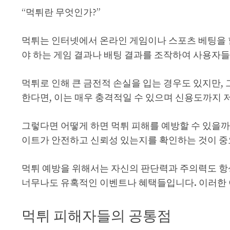
“먹튀란 무엇인가?”
먹튀는 인터넷에서 온라인 게임이나 스포츠 베팅을 
야 하는 게임 결과나 배팅 결과를 조작하여 사용자들
먹튀로 인해 큰 금전적 손실을 입는 경우도 있지만,
한다면, 이는 매우 충격적일 수 있으며 신용도까지 
그렇다면 어떻게 하면 먹튀 피해를 예방할 수 있을까
이트가 안전하고 신뢰성 있는지를 확인하는 것이 중요
먹튀 예방을 위해서는 자신의 판단력과 주의력도 항
너무나도 유혹적인 이벤트나 혜택들입니다. 이러한 
먹튀 피해자들의 공통점