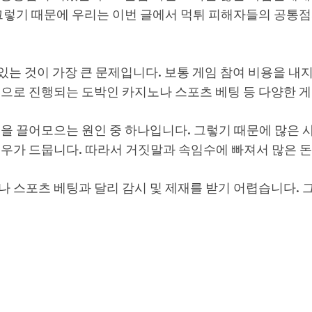
그렇기 때문에 우리는 이번 글에서 먹튀 피해자들의 공통점
 있는 것이 가장 큰 문제입니다. 보통 게임 참여 비용을 내
으로 진행되는 도박인 카지노나 스포츠 베팅 등 다양한 
을 끌어모으는 원인 중 하나입니다. 그렇기 때문에 많은 
우가 드뭅니다. 따라서 거짓말과 속임수에 빠져서 많은 
 스포츠 베팅과 달리 감시 및 제재를 받기 어렵습니다. 