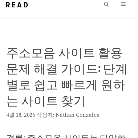
컨
메
텐
뉴
츠
로
건
주소모음 사이트 활용
너
뛰
문제 해결 가이드: 단계
기
별로 쉽고 빠르게 원하
는 사이트 찾기
4월 18, 2026
작성자:
Nathan Gonzales
결론: 주소모음 사이트는 다양한